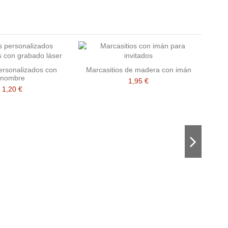
ersonalizados con
Marcasitios de madera con imán
nombre
1,95 €
1,20 €
l