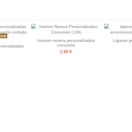
tock
Imanes nevera personalizados
Lápices p
comunión
rsonalizadas
2,80 €