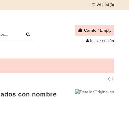
Wishlist (
0
)
Carrito
/
Empty
Iniciar sesión
izados con nombre