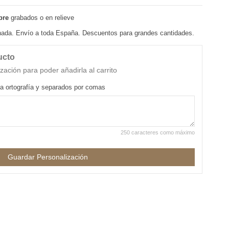
bre
grabados o en relieve
anada. Envío a toda España. Descuentos para grandes cantidades.
ucto
zación para poder añadirla al carrito
a ortografía y separados por comas
250 caracteres como máximo
Guardar Personalización