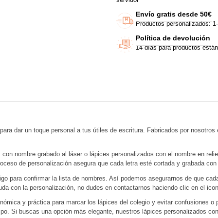
Envío gratis desde 50€
Productos personalizados: 1-
Política de devolución
14 días para productos están
ara dar un toque personal a tus útiles de escritura. Fabricados por nosotros 
con nombre grabado al láser o lápices personalizados con el nombre en relie
ceso de personalización asegura que cada letra esté cortada y grabada con pre
ntigo para confirmar la lista de nombres. Así podemos asegurarnos de que c
ayuda con la personalización, no dudes en contactarnos haciendo clic en el i
ómica y práctica para marcar los lápices del colegio y evitar confusiones o
ipo. Si buscas una opción más elegante, nuestros lápices personalizados con