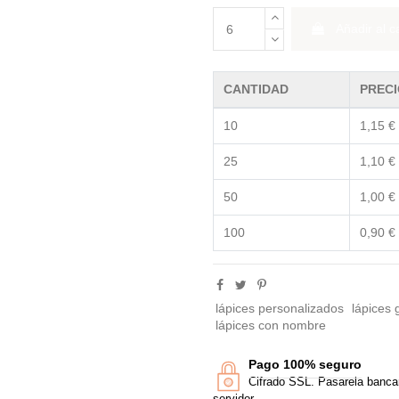
Añadir al ca
CANTIDAD
PRECI
10
1,15 €
25
1,10 €
50
1,00 €
100
0,90 €
lápices personalizados
lápices
lápices con nombre
Pago 100% seguro
Cifrado SSL. Pasarela banca
servidor